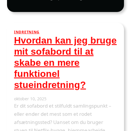
INDRETNING
Hvordan kan jeg bruge
mit sofabord til at
skabe en mere
funktionel
stueindretning?
oktober 10, 2025
Er dit sofabord et stilfuldt samlingspunkt –
eller ender det mest som et rodet
afsætningssted? Uanset om du bruger
stuen til Netflix-hygge, hjemmearbejde,