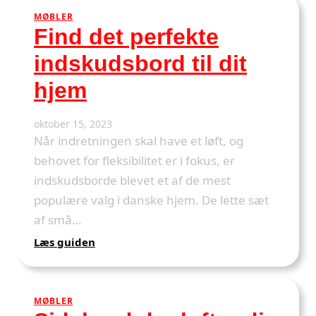
løfter
MØBLER
din
Find det perfekte
stilsikre
stue
indskudsbord til dit
hjem
oktober 15, 2023
Når indretningen skal have et løft, og
behovet for fleksibilitet er i fokus, er
indskudsborde blevet et af de mest
populære valg i danske hjem. De lette sæt
af små…
:
Læs guiden
Find
det
perfekte
MØBLER
indskudsbord