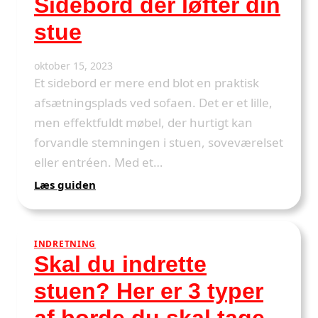
Sidebord der løfter din
til
dit
stue
hjem
oktober 15, 2023
Et sidebord er mere end blot en praktisk
afsætningsplads ved sofaen. Det er et lille,
men effektfuldt møbel, der hurtigt kan
forvandle stemningen i stuen, soveværelset
eller entréen. Med et…
:
Læs guiden
Sidebord
der
løfter
INDRETNING
din
Skal du indrette
stue
stuen? Her er 3 typer