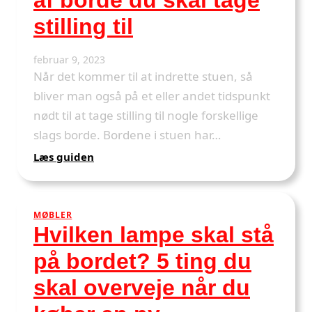
af borde du skal tage
stilling til
februar 9, 2023
Når det kommer til at indrette stuen, så
bliver man også på et eller andet tidspunkt
nødt til at tage stilling til nogle forskellige
slags borde. Bordene i stuen har…
:
Læs guiden
Skal
du
indrette
MØBLER
stuen?
Hvilken lampe skal stå
Her
er
på bordet? 5 ting du
3
typer
skal overveje når du
af
borde