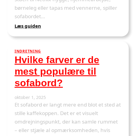
børneleg eller tapas med vennerne, spiller
sofabordet…
:
Læs guiden
Hvordan
kan
jeg
INDRETNING
bruge
Hvilke farver er de
mit
sofabord
mest populære til
til
at
sofabord?
skabe
en
oktober 1, 2025
mere
Et sofabord er langt mere end blot et sted at
funktionel
stueindretning?
stille kaffekoppen. Det er et visuelt
omdrejningspunkt, der kan samle rummet
– eller stjæle al opmærksomheden, hvis