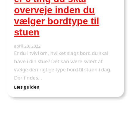
du
overveje inden du
skal
overveje
vælger bordtype til
når
du
stuen
køber
en
april 20, 2022
ny
Er du i tvivl om, hvilket slags bord du skal
bordlampe
have i din stue? Det kan være svært at
vælge den rigtige type bord til stuen i dag.
Der findes…
:
Læs guiden
Sideborde
eller
indskudsborde?
Her
er
6