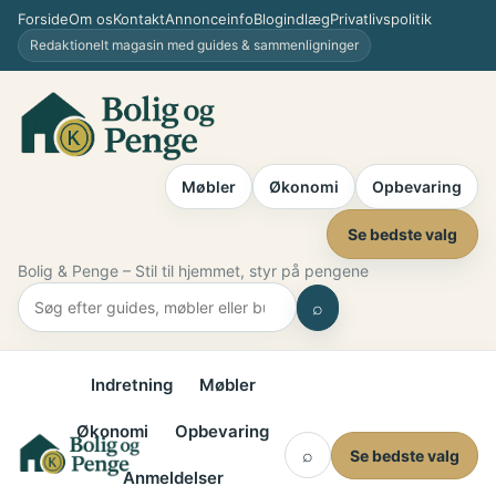
Spring
Forside
Om os
Kontakt
Annonceinfo
Blogindlæg
Privatlivspolitik
til
Redaktionelt magasin med guides & sammenligninger
indhold
Møbler
Økonomi
Opbevaring
Se bedste valg
Bolig & Penge – Stil til hjemmet, styr på pengene
⌕
Indretning
Møbler
Økonomi
Opbevaring
⌕
Se bedste valg
Anmeldelser