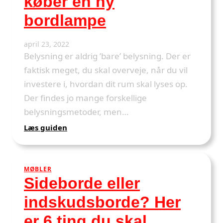
køber en ny
du
bordlampe
skal
tage
stilling
april 23, 2022
til
Belysning er aldrig ’bare’ belysning. Der er
faktisk meget, du skal overveje, når du vil
investere i, hvordan dit rum skal lyses op.
Der findes jo mange forskellige
belysningsmetoder, men…
:
Læs guiden
Hvilken
lampe
skal
MØBLER
stå
Sideborde eller
på
bordet?
indskudsborde? Her
5
ting
er 6 ting du skal