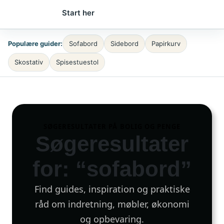
Start her
Populære guider:
Sofabord
Sidebord
Papirkurv
Skostativ
Spisestuestol
SØGERESULTATER PÅ BOLIG OG PENGE
Søgeresultater
for: “sofabord”
Find guides, inspiration og praktiske
råd om indretning, møbler, økonomi
og opbevaring.