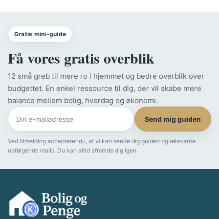
ting
du
skal
overveje
Gratis mini-guide
inden
Få vores gratis overblik
du
vælger
12 små greb til mere ro i hjemmet og bedre overblik over
bordtype
til
budgettet. En enkel ressource til dig, der vil skabe mere
stuen
balance mellem bolig, hverdag og økonomi.
Send mig guiden
Ved tilmelding accepterer du, at vi kan sende dig guiden og relevante
opfølgende mails. Du kan altid afmelde dig igen.