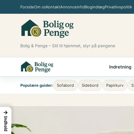
Forside
Om os
Kontakt
Annonceinfo
Blogindlæg
Privatlivspolitik
Bolig & Penge – Stil til hjemmet, styr på pengene
Indretning
Populære guider:
Sofabord
Sidebord
Papirkurv
S
→
Indhold