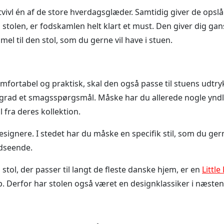
 tvivl én af de store hverdagsglæder. Samtidig giver de op
på stolen, er fodskamlen helt klart et must. Den giver dig g
l til den stol, som du gerne vil have i stuen.
omfortabel og praktisk, skal den også passe til stuens udtry
øj grad et smagsspørgsmål. Måske har du allerede nogle yn
l fra deres kollektion.
ere. I stedet har du måske en specifik stil, som du gerne vil
udseende.
stol, der passer til langt de fleste danske hjem, er en
Little
p. Derfor har stolen også været en designklassiker i næsten 