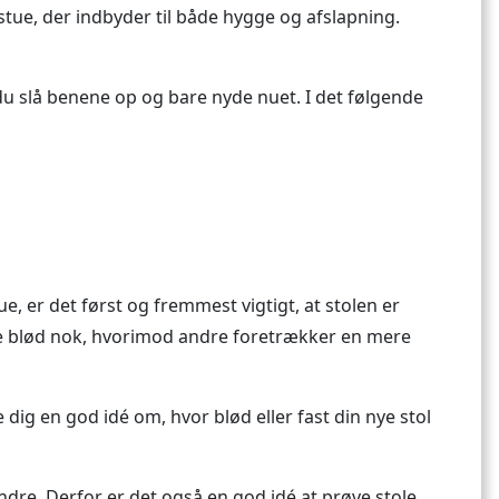
 stue, der indbyder til både hygge og afslapning.
 du slå benene op og bare nyde nuet. I det følgende
ue, er det først og fremmest vigtigt, at stolen er
live blød nok, hvorimod andre foretrækker en mere
 dig en god idé om, hvor blød eller fast din nye stol
dre. Derfor er det også en god idé at prøve stole,