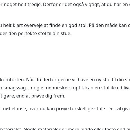
 noget helt tredje. Derfor er det også vigtigt, at du har en
du helt klart overveje at finde en god stol. På den måde kan
er den perfekte stol til din stue.
komforten. Når du derfor gerne vil have en ny stol til din st
t en smagssag. I nogle menneskers optik kan en stol ikke b
t gøre, end at prøve dig frem.
møbelhuse, hvor du kan prøve forskellige stole. Det vil give
erialet. Nogle materialer er mere bløde eller faste end an