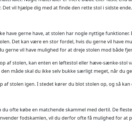
r. Det vil hjælpe dig med at finde den rette stol i sidste ende.
åske have gerne have, at stolen har nogle nyttige funktioner
olen. Det kan være en stor fordel, hvis du gerne vil have muli
du gerne vil have mulighed for at dreje stolen mod både fj
op af stolen, kan enten en løftestol eller hæve-sænke-stol v
 den måde skal du ikke selv bukke særligt meget, når du ger
af stolen igen. I stedet kører du blot stolen op, og så kan
kan du ofte købe en matchende skammel med dertil. De fleste
anvender fodskamlen, vil du derfor ofte få mulighed for at