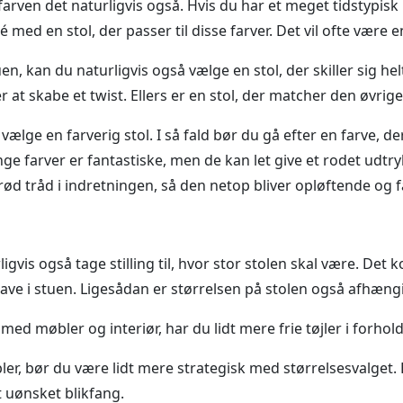
l farven det naturligvis også. Hvis du har et meget tidstypi
é med en stol, der passer til disse farver. Det vil ofte være 
uen, kan du naturligvis også vælge en stol, der skiller sig he
r at skabe et twist. Ellers er en stol, der matcher den øvrige
vælge en farverig stol. I så fald bør du gå efter en farve, d
farver er fantastiske, men de kan let give et rodet udtryk.
 rød tråd i indretningen, så den netop bliver opløftende og f
ligvis også tage stilling til, hvor stor stolen skal være. De
e i stuen. Ligesådan er størrelsen på stolen også afhængig
med møbler og interiør, har du lidt mere frie tøjler i forhold 
r, bør du være lidt mere strategisk med størrelsesvalget. Her
t uønsket blikfang.