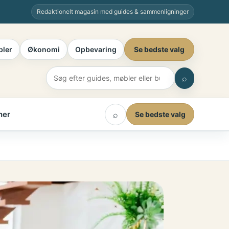
Redaktionelt magasin med guides & sammenligninger
ler
Økonomi
Opbevaring
Se bedste valg
⌕
her
⌕
Se bedste valg